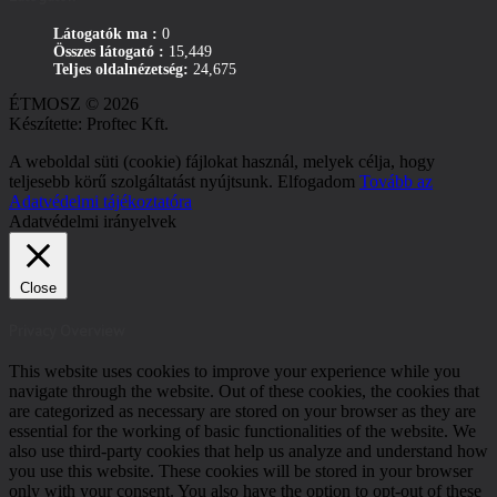
Látogatók ma :
0
Összes látogató :
15,449
Teljes oldalnézetség:
24,675
ÉTMOSZ © 2026
Készítette: Proftec Kft.
A weboldal süti (cookie) fájlokat használ, melyek célja, hogy
teljesebb körű szolgáltatást nyújtsunk.
Elfogadom
Tovább az
Adatvédelmi tájékoztatóra
Adatvédelmi irányelvek
Close
Privacy Overview
This website uses cookies to improve your experience while you
navigate through the website. Out of these cookies, the cookies that
are categorized as necessary are stored on your browser as they are
essential for the working of basic functionalities of the website. We
also use third-party cookies that help us analyze and understand how
you use this website. These cookies will be stored in your browser
only with your consent. You also have the option to opt-out of these