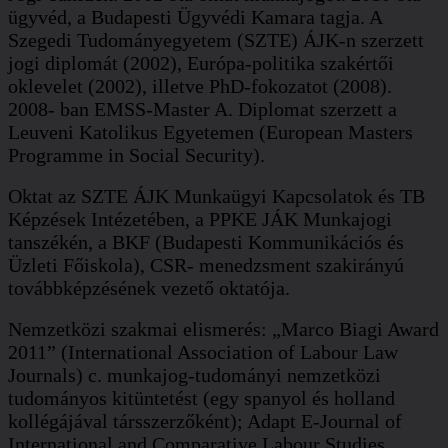
ügyvéd, a Budapesti Ügyvédi Kamara tagja. A
Szegedi Tudományegyetem (SZTE) ÁJK-n szerzett
jogi diplomát (2002), Európa-politika szakértői
oklevelet (2002), illetve PhD-fokozatot (2008).
2008- ban EMSS-Master A. Diplomat szerzett a
Leuveni Katolikus Egyetemen (European Masters
Programme in Social Security).
Oktat az SZTE ÁJK Munkaügyi Kapcsolatok és TB
Képzések Intézetében, a PPKE JÁK Munkajogi
tanszékén, a BKF (Budapesti Kommunikációs és
Üzleti Főiskola), CSR- menedzsment szakirányú
továbbképzésének vezető oktatója.
Nemzetközi szakmai elismerés: „Marco Biagi Award
2011” (International Association of Labour Law
Journals) c. munkajog-tudományi nemzetközi
tudományos kitüntetést (egy spanyol és holland
kollégájával társszerzőként); Adapt E-Journal of
International and Comparative Labour Studies