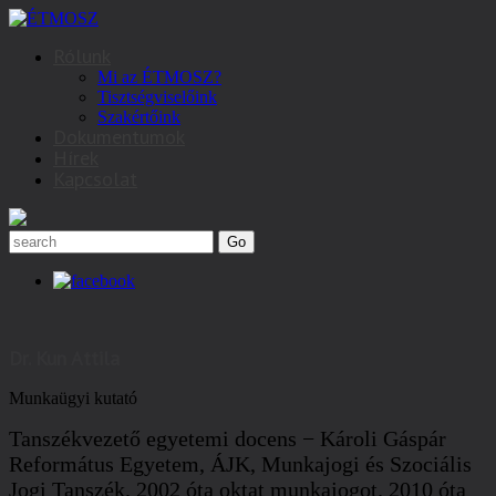
Rólunk
Mi az ÉTMOSZ?
Tisztségviselőink
Szakértőink
Dokumentumok
Hírek
Kapcsolat
Dr. Kun Attila
Munkaügyi kutató
Tanszékvezető egyetemi docens − Károli Gáspár
Református Egyetem, ÁJK, Munkajogi és Szociális
Jogi Tanszék. 2002 óta oktat munkajogot. 2010 óta