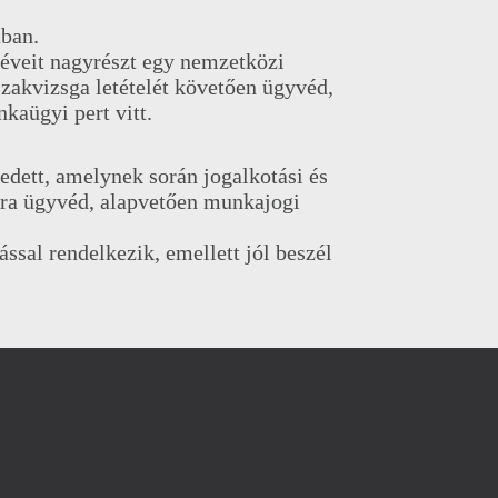
ban.
 éveit nagyrészt egy nemzetközi
szakvizsga letételét követően ügyvéd,
kaügyi pert vitt.
dett, amelynek során jogalkotási és
újra ügyvéd, alapvetően munkajogi
ssal rendelkezik, emellett jól beszél