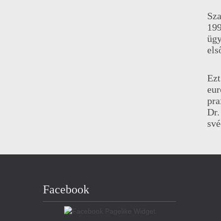
Sza
199
ügy
els
Ezt
eur
pra
Dr.
své
Facebook