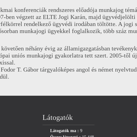
kmai konferenciák rendszeres előadója munkajog témá
7-ben végzett az ELTE Jogi Karán, majd ügyvédjelölti
félkörrel rendelkező ügyvédi irodában töltötte. A jogi 
ősorban munkajogi ügyekkel foglalkozik, több száz mun
 követően néhány évig az államigazgatásban tevékenyke
ópai uniós munkajogi gyakorlatra tett szert. 2005-től 
xissal.
 Fodor T. Gábor tárgyalóképes angol és német nyelvtudá
dül.
Látogatók
Látogatók ma :
9