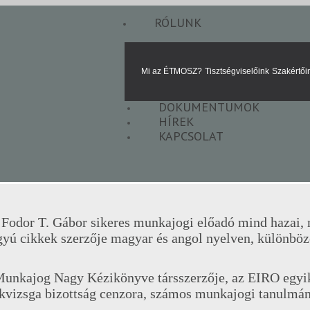
RÓLUNK
Mi az ÉTMOSZ?
Tisztségviselőink
Szakértői
DOKUMENTUMOK
HÍREK
KAPCSOLAT
 Fodor T. Gábor sikeres munkajogi előadó mind hazai,
gyú cikkek szerzője magyar és angol nyelven, különböz
unkajog Nagy Kézikönyve társszerzője, az EIRO egyik 
kvizsga bizottság cenzora, számos munkajogi tanulmán