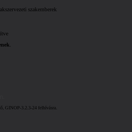
szakszervezeti szakemberek
ítve
enek
.
n.
ő, GINOP-3.2.3-24 felhívásra.