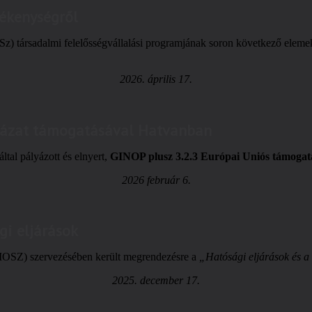
vékenységről
társadalmi felelősségvállalási programjának soron következő elemekén
2026. április 17.
yázat támogatásával Hatvanban
ltal pályázott és elnyert,
GINOP plusz 3.2.3 Európai Uniós támogat
2026 február 6.
gi eljárások
OSZ) szervezésében került megrendezésre a
„Hatósági eljárások és a
2025. december 17.