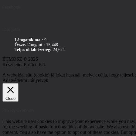
Facebook
Látogatók
Látogatók ma :
9
Összes látogató :
15,448
Teljes oldalnézetség:
24,674
ÉTMOSZ © 2026
Készítette: Proftec Kft.
A weboldal süti (cookie) fájlokat használ, melyek célja, hogy teljeseb
Adatvédelmi irányelvek
Close
Privacy Overview
This website uses cookies to improve your experience while you naviga
for the working of basic functionalities of the website. We also use t
consent. You also have the option to opt-out of these cookies. But op