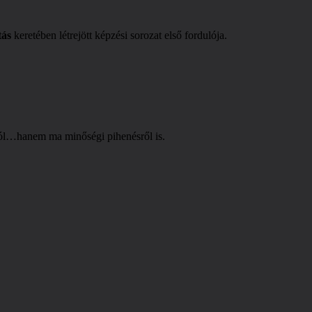
tás
keretében létrejött képzési sorozat első fordulója.
szól…hanem ma minőségi pihenésről is.