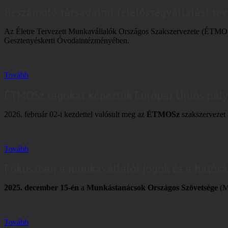
Beszámoló társadalmi felelősségvállalási te
Az Életre Tervezett Munkavállalók Országos Szakszervezete (ÉTMOSz) 
Gesztenyéskerti Óvodaintézményében.
Tovább
ÉTMOSz tagokat képeztük Európai Uniós pál
2026. február 02-i kezdettel valósult meg az
ÉTMOSz
szakszervezet á
Tovább
Fókuszban a munkavállalói jogok és a hatósá
2025. december 15-én
a
Munkástanácsok Országos Szövetsége
(M
Tovább