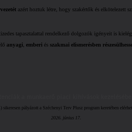
vezetét
azért hoztuk létre, hogy szakértők és elkötelezett 
zedes tapasztalattal rendelkező dolgozók igényeit is kielég
elő
anyagi
,
emberi
és
szakmai
elismerésben
részesülhess
etenciák a munkaerő piaci kihívások kezelésébe
keresen pályázott a Széchenyi Terv Plusz program keretében elérhet
2026. június 17.