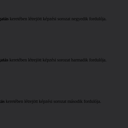
gatás
keretében létrejött képzési sorozat negyedik fordulója.
atás
keretében létrejött képzési sorozat harmadik fordulója.
tás
keretében létrejött képzési sorozat második fordulója.