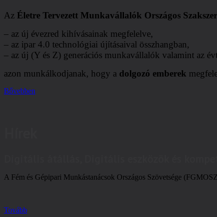
Az
Életre Tervezett Munkavállalók Országos Szakszer
– az új évezred kihívásainak megfelelve,
– az ipar 4.0 technológiai újításaival összhangban,
– az új (Y és Z) generációs munkavállalók valamint az évti
azon munkálkodjanak, hogy a
dolgozó emberek
megfel
Bővebben
Hírek
Digitális átállás, Digitális eszközök és komp
A Fém és Gépipari Munkástanácsok Országos Szövetsége (FGMOSZ) si
Tovább