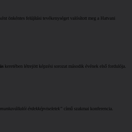
t önkéntes felújítási tevékenységet valósított meg a Hatvani
ás
keretében létrejött képzési sorozat második évének első fordulója.
 munkavállalói érdekképviseletek”
című szakmai konferencia.