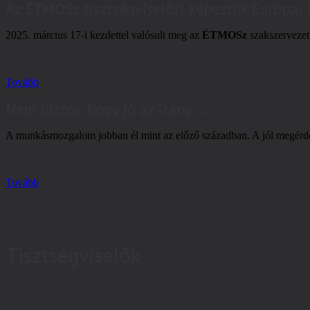
Az ÉTMOSz tisztségviselőit képeztük Európai
2025. március 17-i kezdettel valósult meg az
ÉTMOSz
szakszervezet 
Tovább
Nem biztos, hogy jó az irány ....
A munkásmozgalom jobban él mint az előző században. A jól megérdem
Tovább
Tisztségviselők