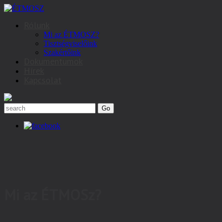
Rólunk
Mi az ÉTMOSZ?
Tisztségviselőink
Szakértőink
Dokumentumok
Hírek
Kapcsolat
Mi az ÉTMOSz?