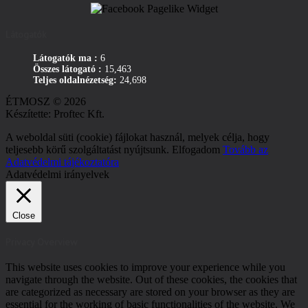
Látogatók
Látogatók ma :
6
Összes látogató :
15,463
Teljes oldalnézetség:
24,698
ÉTMOSZ © 2026
Készítette: Proftec Kft.
A weboldal süti (cookie) fájlokat használ, melyek célja, hogy
teljesebb körű szolgáltatást nyújtsunk.
Elfogadom
Tovább az
Adatvédelmi tájékoztatóra
Adatvédelmi irányelvek
Close
Privacy Overview
This website uses cookies to improve your experience while you
navigate through the website. Out of these cookies, the cookies that
are categorized as necessary are stored on your browser as they are
essential for the working of basic functionalities of the website. We