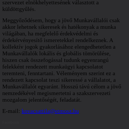
szervezet elnökhelyettesének választott a
küldöttgyűlés.
Meggyőződésem, hogy a jövő Munkavállalói csak
akkor lehetnek sikeresek és hatékonyak a munka
világában, ha megfelelő érdekvédelmi és
érdekérvényesítő ismeretekkel rendelkeznek. A
kollektív jogok gyakorlásához elengedhetetlen a
Munkavállalók lokális és globális tömörülése,
hiszen csak összefogással tudunk egyenrangú
felekként rendezett munkaügyi kapcsolatot
teremteni, fenntartani. Véleményem szerint ez a
rendezett kapcsolat teszi sikeressé a vállalatot, a
Munkavállalót egyaránt. Hosszú távú célom a jövő
nemzedékével megismertetni a szakszervezeti
mozgalom jelentőségét, feladatát.
E-mail:
kovacsattila@etmosz.hu
Facebook