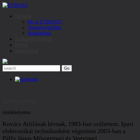
Rólunk
Mi az ÉTMOSZ?
Tisztségviselőink
Szakértőink
Dokumentumok
Hírek
Kapcsolat
Kovács Attila
elnökhelyettes
Kovács Attilának hívnak, 1983-ban születtem. Ipari
elektronikai technikusként végeztem 2003-ban a
Pálfy János Műszeripari és Vegyipari