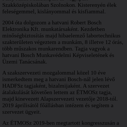
Szakközépiskolában Szolnokon. Kisterenyén élek
feleségemmel, kislányommal és kisfiammal.
2004 óta dolgozom a hatvani Robert Bosch
Elektronika Kft. munkatársaként. Kezdetben
minőségbiztosítás majd hibaelemző labortechnikus
szakterületen végeztem a munkám, 8 illetve 12 órás,
több műszakos munkarendben. Tagja vagyok a
hatvani Bosch Munkavédelmi Képviseletének és
Üzemi Tanácsának.
A szakszervezeti mozgalommal közel 10 éve
ismerkedtem meg a hatvani Bosch-nál jelen lévő
HADFSz tagjaként, bizalmijaként. A szervezet
átalakulását követően lettem az ÉTMOSz tagja,
majd kinevezett Alapszervezeti vezetője 2018-tól.
2019 áprilisától főállásban intézem és segítem a
szervezet ügyeit.
Az ÉTMOSz 2019-ben megtartott kongresszusán a