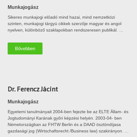
Munkajogász
Sikeres munkajogi előadó mind hazai, mind nemzetközi
szinten, munkajogi tárgyú cikkek szerzője magyar és angol
nyelven, különböző szaklapokban rendszeresen publikál. …
Bővebben
Dr. Ferencz Jácint
Munkajogász
Egyetemi tanulmányait 2004-ben fejezte be az ELTE Állam- és
Jogtudományi Karának győri képzési helyén. 2003-04- ben
Németországban az FHTW Berlin és a DAAD ösztöndíjasa
gazdasági jog (Wirtschaftsrecht /Business law) szakirányon. …