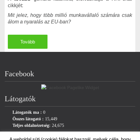
cikkjét:
Mit jelez, hogy több millió munkavállaló számára csak
álom a nyaralás az EU-ban?
Tovább
Facebook
Látogatók
Látogatók ma :
0
Összes látogató :
15,449
Teljes oldalnézetség:
24,675
A weboldal süti (cookie) fájlokat használ, melyek célja, hogy