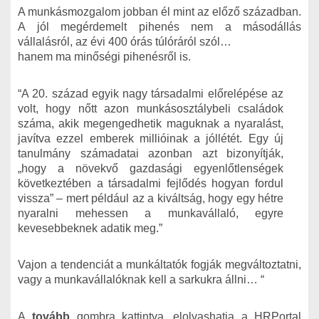
A munkásmozgalom jobban él mint az előző században.
A jól megérdemelt pihenés nem a másodállás
vállalásról, az évi 400 órás túlóráról szól…
hanem ma minőségi pihenésről is.
“A 20. század egyik nagy társadalmi előrelépése az
volt, hogy nőtt azon munkásosztálybeli családok
száma, akik megengedhetik maguknak a nyaralást,
javítva ezzel emberek millióinak a jóllétét. Egy új
tanulmány számadatai azonban azt bizonyítják,
„hogy a növekvő gazdasági egyenlőtlenségek
következtében a társadalmi fejlődés hogyan fordul
vissza” – mert például az a kiváltság, hogy egy hétre
nyaralni mehessen a munkavállaló, egyre
kevesebbeknek adatik meg.”
Vajon a tendenciát a munkáltatók fogják megváltoztatni,
vagy a munkavállalóknak kell a sarkukra állni… “
A
tovább
gombra kattintva, elolvashatja a HRPortal